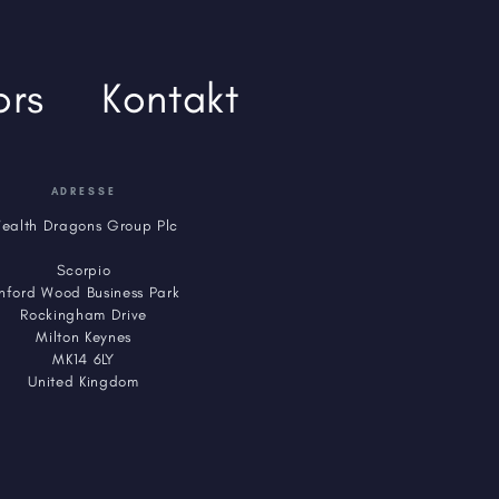
ors
Kontakt
ADRESSE
ealth Dragons Group Plc
Scorpio
inford Wood Business Park
Rockingham Drive
Milton Keynes
MK14 6LY
United Kingdom