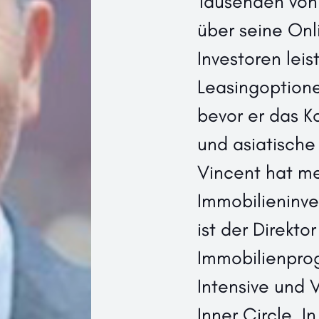
Tausenden von
über seine Onl
Investoren leis
Leasingoptione
bevor er das K
und asiatische
Vincent hat me
Immobilieninve
ist der Direkto
Immobilienpr
Intensive und 
Inner Circle. 