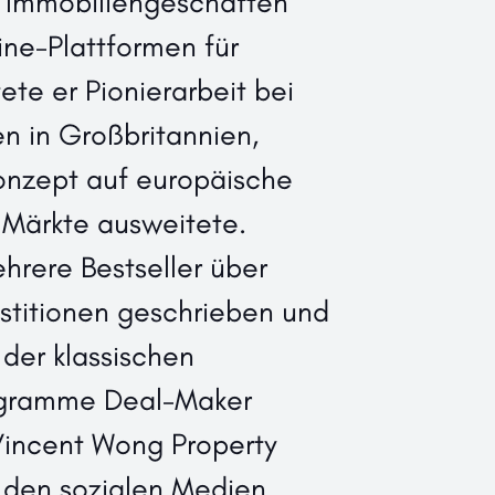
 Immobiliengeschäften
ine-Plattformen für
tete er Pionierarbeit bei
n in Großbritannien,
onzept auf europäische
 Märkte ausweitete.
hrere Bestseller über
stitionen geschrieben und
r der klassischen
ogramme Deal-Maker
Vincent Wong Property
In den sozialen Medien