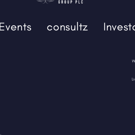
-Events
consultz
Invest
W
L