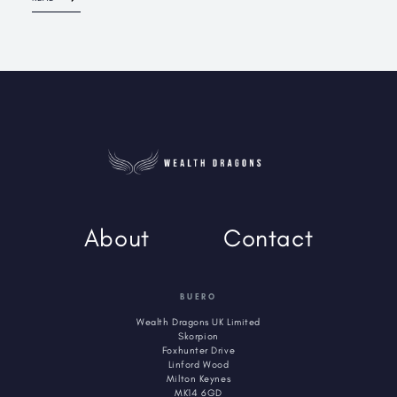
About
Contact
BUERO
Wealth Dragons UK Limited
Skorpion
Foxhunter Drive
Linford Wood
Milton Keynes
MK14 6GD